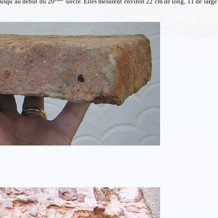
 jusqu’au début du 20
siècle. Elles mesurent environ
22 cm
de long, 11 de large