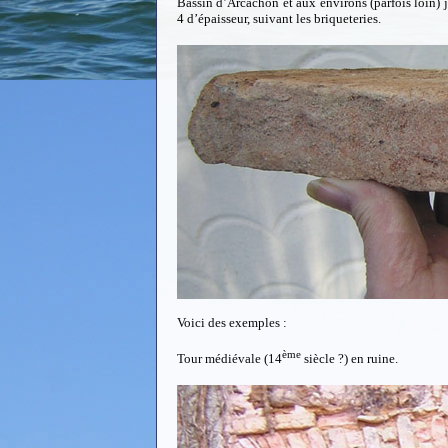
Bassin d’Arcachon et aux environs (parfois loin)
4 d’épaisseur, suivant les briqueteries.
Voici des exemples :
ème
Tour médiévale (14
siècle ?) en ruine.