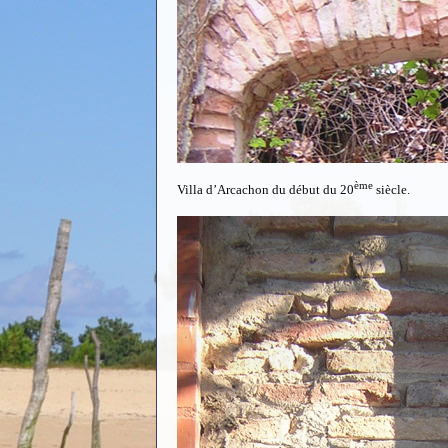
ème
Villa d’Arcachon du début du 20
siècle.